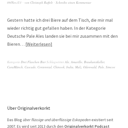
09/Nov./13
von
Christoph Raffelt
Schreibe einen Kommentar
Gestern hatte ich drei Biere auf dem Tisch, die mir mal
wieder richtig gut gefallen haben. In der Kategorie
Deutsche Pale Ales landen sie bei mir zusammen mit den
Bieren…
Weiterlesen
Kategorie
Drei Flaschen Bier
Schlagwörter
Ale
,
Amarillo
,
Braukunstkeller
,
CaraMünch
,
Cascade
,
Centennial
,
Chinook
,
India
,
Malz
,
Odenwald
,
Pale
,
Simcoe
Über Originalverkorkt
Das Blog
über flüssige und überflüssige Eskapaden
existiert seit
2007. Es wird seit 2013 durch den
Originalverkorkt Podcast