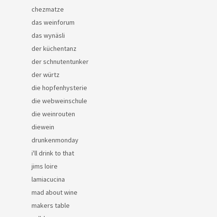
chezmatze
das weinforum
das wynäsli
der küchentanz
der schnutentunker
der würtz
die hopfenhysterie
die webweinschule
die weinrouten
diewein
drunkenmonday
i'll drink to that
jims loire
lamiacucina
mad about wine
makers table