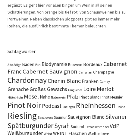
ergänzt. Es geht hier vor allen Dingen um Wein in all seinen
Schattierungen. Von orange bis tief rot, von Schaumweinen bis zu
Portweinen. Neben klassischen Blogposts gibt es immer mehr
Reihen, die ausführlich bestimmte Themen beleuchten.
Schlagwörter
Cabernet
Biodynamie
Baden
Bordeaux
Biowein
Bio
Alto Adige
Cabernet Sauvignon
Franc
Champagne
Carignan
Chardonnay
Chenin Blanc
Franken
Gamay
Merlot
Loire
Grenache
Großes Gewächs
Languedoc
Mosel
Pfalz
Nahe
Pinot Blanc
Pinot Meunier
Naturwein
Mittelrhein
Pinot Noir
Rheinhessen
Podcast
Rheingau
Rhône
Riesling
Silvaner
Sauvignon Blanc
Saumur
Sangiovese
Spätburgunder
Syrah
VdP
Südtirol
Terrassenmosel
Weißburgunder
WRINT Flaschen
Württemberg
Wrint