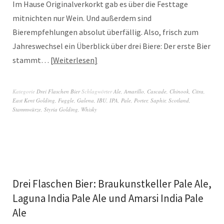
Im Hause Originalverkorkt gab es über die Festtage
mitnichten nur Wein. Und außerdem sind
Bierempfehlungen absolut überfällig. Also, frisch zum
Jahreswechsel ein Überblick über drei Biere: Der erste Bier
stammt…
Weiterlesen
Kategorie
Drei Flaschen Bier
Schlagwörter
Ale
,
Amarillo
,
Cascade
,
Chinook
,
Citra
,
East Kent Golding
,
Fuggle
,
Galena
,
IBU
,
IPA
,
Pale
,
Porter
,
Saphir
,
Scotland
,
Stammwürze
,
Styria Golding
,
Whisky
Drei Flaschen Bier: Braukunstkeller Pale Ale,
Laguna India Pale Ale und Amarsi India Pale
Ale