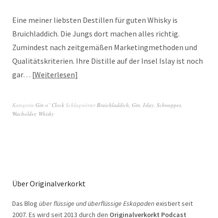
Eine meiner liebsten Destillen für guten Whisky is
Bruichladdich. Die Jungs dort machen alles richtig.
Zumindest nach zeitgemäßen Marketingmethoden und
Qualitätskriterien. Ihre Distille auf der Insel Islay ist noch
gar…
Weiterlesen
Kategorie
Gin o’ Clock
Schlagwörter
Bruichladdich
,
Gin
,
Islay
,
Schweppes
,
Wacholder
,
Whisky
Über Originalverkorkt
Das Blog
über flüssige und überflüssige Eskapaden
existiert seit
2007. Es wird seit 2013 durch den
Originalverkorkt Podcast