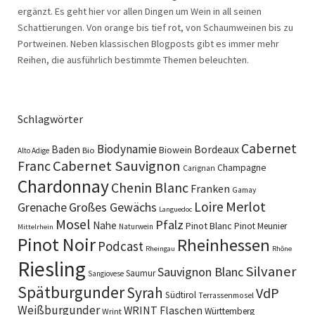
ergänzt. Es geht hier vor allen Dingen um Wein in all seinen
Schattierungen. Von orange bis tief rot, von Schaumweinen bis zu
Portweinen. Neben klassischen Blogposts gibt es immer mehr
Reihen, die ausführlich bestimmte Themen beleuchten.
Schlagwörter
Cabernet
Biodynamie
Baden
Bordeaux
Biowein
Bio
Alto Adige
Cabernet Sauvignon
Franc
Champagne
Carignan
Chardonnay
Chenin Blanc
Franken
Gamay
Merlot
Loire
Grenache
Großes Gewächs
Languedoc
Mosel
Pfalz
Nahe
Pinot Blanc
Pinot Meunier
Naturwein
Mittelrhein
Pinot Noir
Rheinhessen
Podcast
Rheingau
Rhône
Riesling
Silvaner
Sauvignon Blanc
Saumur
Sangiovese
Spätburgunder
Syrah
VdP
Südtirol
Terrassenmosel
Weißburgunder
WRINT Flaschen
Württemberg
Wrint