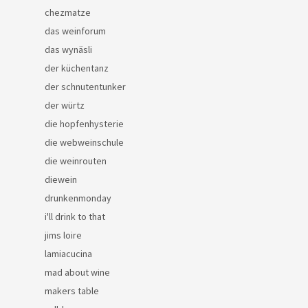
chezmatze
das weinforum
das wynäsli
der küchentanz
der schnutentunker
der würtz
die hopfenhysterie
die webweinschule
die weinrouten
diewein
drunkenmonday
i'll drink to that
jims loire
lamiacucina
mad about wine
makers table