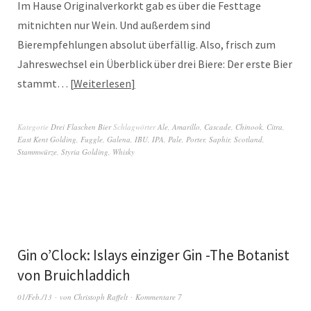
Im Hause Originalverkorkt gab es über die Festtage
mitnichten nur Wein. Und außerdem sind
Bierempfehlungen absolut überfällig. Also, frisch zum
Jahreswechsel ein Überblick über drei Biere: Der erste Bier
stammt…
Weiterlesen
Kategorie
Drei Flaschen Bier
Schlagwörter
Ale
,
Amarillo
,
Cascade
,
Chinook
,
Citra
,
East Kent Golding
,
Fuggle
,
Galena
,
IBU
,
IPA
,
Pale
,
Porter
,
Saphir
,
Scotland
,
Stammwürze
,
Styria Golding
,
Whisky
Gin o’Clock: Islays einziger Gin -The Botanist
von Bruichladdich
01/Feb./13
von
Christoph Raffelt
Kommentare 7