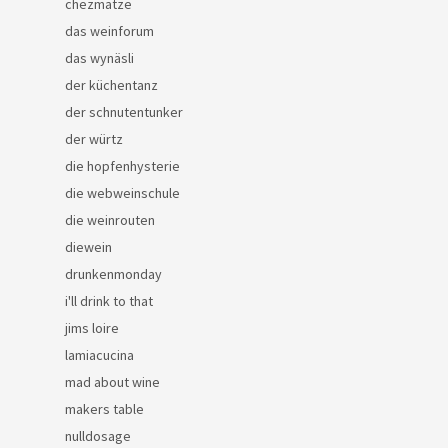
chezmatze
das weinforum
das wynäsli
der küchentanz
der schnutentunker
der würtz
die hopfenhysterie
die webweinschule
die weinrouten
diewein
drunkenmonday
i'll drink to that
jims loire
lamiacucina
mad about wine
makers table
nulldosage