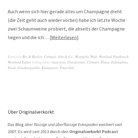
Auch wenn sich hier gerade alles um Champagne dreht
(die Zeit geht auch wieder vorbei) habe ich letzte Woche
zwei Schaumweine probiert, die abseits der Champagne
liegen und die ich…
Weiterlesen
Kategorie
Bio & Biodyn
,
Crémant, Sekt & Co.
,
Weinfarbe Weiß
,
Weinland Frankreich
,
Weinland Italien
Schlagwörter
Auxerrois
,
Chardonnay
,
Crémant
,
Elsass
,
Falanghina
,
Feudi
,
Grauburgunder
,
Kampanien
,
Pinot Gris
Über Originalverkorkt
Das Blog
über flüssige und überflüssige Eskapaden
existiert seit
2007. Es wird seit 2013 durch den
Originalverkorkt Podcast