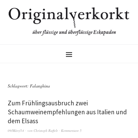
Schlagwort:
Falanghina
Zum Frühlingsausbruch zwei
Schaumweinempfehlungen aus Italien und
dem Elsass
09/März/14
von
Christoph Raffelt
Kommentare 5