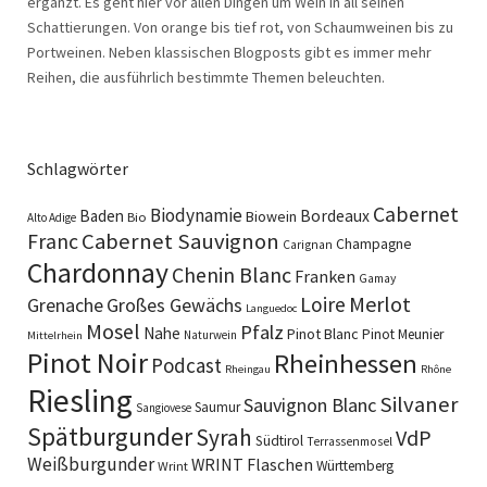
ergänzt. Es geht hier vor allen Dingen um Wein in all seinen
Schattierungen. Von orange bis tief rot, von Schaumweinen bis zu
Portweinen. Neben klassischen Blogposts gibt es immer mehr
Reihen, die ausführlich bestimmte Themen beleuchten.
Schlagwörter
Cabernet
Biodynamie
Baden
Bordeaux
Biowein
Bio
Alto Adige
Cabernet Sauvignon
Franc
Champagne
Carignan
Chardonnay
Chenin Blanc
Franken
Gamay
Merlot
Loire
Grenache
Großes Gewächs
Languedoc
Mosel
Pfalz
Nahe
Pinot Blanc
Pinot Meunier
Naturwein
Mittelrhein
Pinot Noir
Rheinhessen
Podcast
Rheingau
Rhône
Riesling
Silvaner
Sauvignon Blanc
Saumur
Sangiovese
Spätburgunder
Syrah
VdP
Südtirol
Terrassenmosel
Weißburgunder
WRINT Flaschen
Württemberg
Wrint