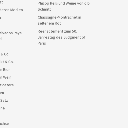
at
Philipp Reiß und Weine von d.b
Schmitt
anderen Medien
Chassagne-Montrachet in
n
seltenem Rot
Reenactement zum 50.
alvados Pays
Jahrestag des Judgment of
el
Paris
 & Co.
kt & Co.
n Bier
en Wein
et cetera …
en
 Satz
ine
ächse