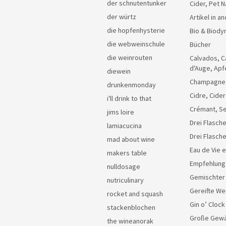
der schnutentunker
Cider, Pet N
der würtz
Artikel in 
die hopfenhysterie
Bio & Biody
die webweinschule
Bücher
die weinrouten
Calvados, C
d'Auge, Apf
diewein
Champagne
drunkenmonday
Cidre, Cider
i'll drink to that
Crémant, Se
jims loire
Drei Flasche
lamiacucina
Drei Flasch
mad about wine
Eau de Vie 
makers table
Empfehlung
nulldosage
Gemischter
nutriculinary
Gereifte We
rocket and squash
Gin o’ Clock
stackenblochen
Große Gew
the wineanorak