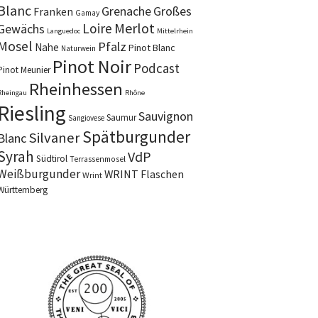
Blanc
Grenache
Großes
Franken
Gamay
Merlot
Loire
Gewächs
Languedoc
Mittelrhein
Mosel
Pfalz
Nahe
Pinot Blanc
Naturwein
Pinot Noir
Podcast
Pinot Meunier
Rheinhessen
Rheingau
Rhône
Riesling
Sauvignon
Saumur
Sangiovese
Spätburgunder
Silvaner
Blanc
Syrah
VdP
Südtirol
Terrassenmosel
Weißburgunder
WRINT Flaschen
Wrint
Württemberg