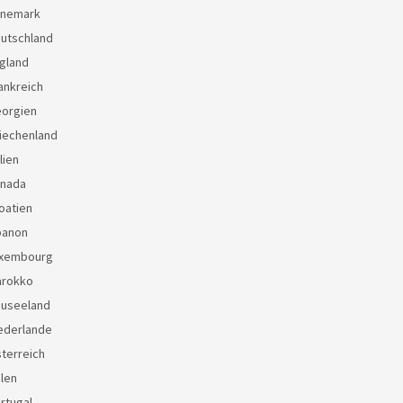
änemark
eutschland
gland
ankreich
eorgien
iechenland
lien
anada
oatien
banon
uxembourg
arokko
euseeland
ederlande
terreich
len
rtugal