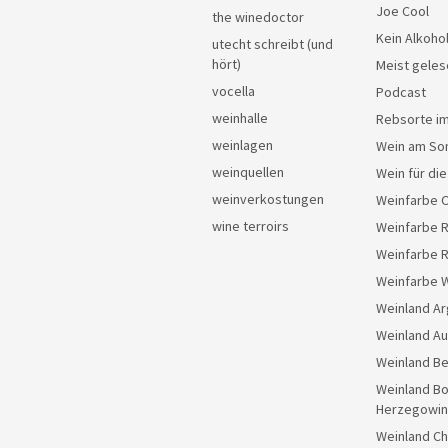
Joe Cool
the winedoctor
Kein Alkoho
utecht schreibt (und
hört)
Meist geles
vocella
Podcast
weinhalle
Rebsorte im
weinlagen
Wein am So
weinquellen
Wein für di
weinverkostungen
Weinfarbe 
wine terroirs
Weinfarbe 
Weinfarbe 
Weinfarbe 
Weinland Ar
Weinland Au
Weinland Be
Weinland Bo
Herzegowin
Weinland Ch