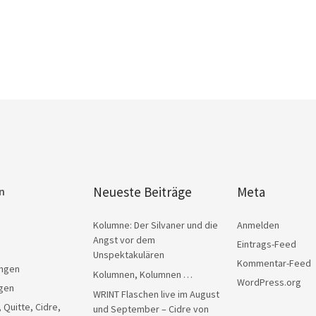
Neueste Beiträge
Meta
n
Kolumne: Der Silvaner und die
Anmelden
Angst vor dem
Eintrags-Feed
Unspektakulären
Kommentar-Feed
ngen
Kolumnen, Kolumnen …
WordPress.org
gen
WRINT Flaschen live im August
, Quitte, Cidre,
und September – Cidre von