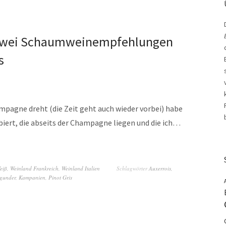
 zwei Schaumweinempfehlungen
s
mpagne dreht (die Zeit geht auch wieder vorbei) habe
iert, die abseits der Champagne liegen und die ich…
eiß
,
Weinland Frankreich
,
Weinland Italien
Schlagwörter
Auxerrois
,
gunder
,
Kampanien
,
Pinot Gris