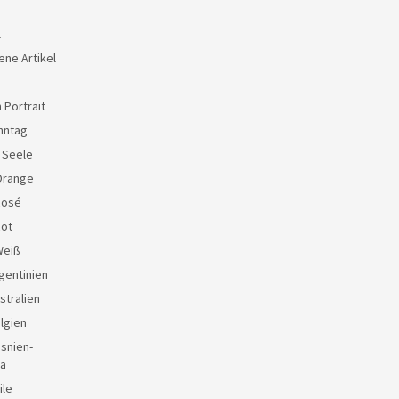
l
ene Artikel
 Portrait
nntag
e Seele
Orange
Rosé
Rot
Weiß
gentinien
stralien
lgien
snien-
a
ile