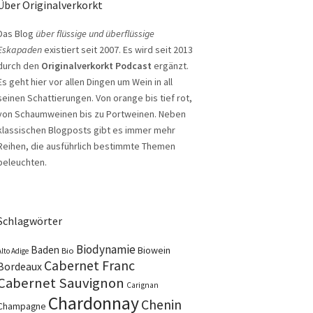
Über Originalverkorkt
Das Blog
über flüssige und überflüssige
Eskapaden
existiert seit 2007. Es wird seit 2013
durch den
Originalverkorkt Podcast
ergänzt.
Es geht hier vor allen Dingen um Wein in all
seinen Schattierungen. Von orange bis tief rot,
von Schaumweinen bis zu Portweinen. Neben
klassischen Blogposts gibt es immer mehr
Reihen, die ausführlich bestimmte Themen
beleuchten.
Schlagwörter
Biodynamie
Baden
Biowein
Bio
Alto Adige
Cabernet Franc
Bordeaux
Cabernet Sauvignon
Carignan
Chardonnay
Chenin
Champagne