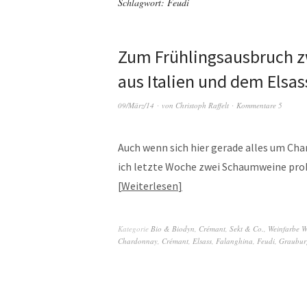
Schlagwort:
Feudi
Zum Frühlingsausbruch
aus Italien und dem Elsas
09/März/14
von
Christoph Raffelt
Kommentare 5
Auch wenn sich hier gerade alles um Cha
ich letzte Woche zwei Schaumweine prob
Weiterlesen
Kategorie
Bio & Biodyn
,
Crémant, Sekt & Co.
,
Weinfarbe W
Chardonnay
,
Crémant
,
Elsass
,
Falanghina
,
Feudi
,
Graubur